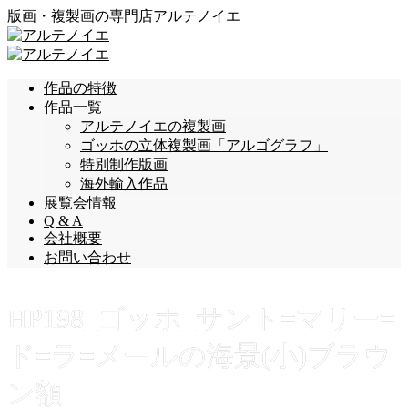
版画・複製画の専門店アルテノイエ
作品の特徴
作品一覧
アルテノイエの複製画
ゴッホの立体複製画「アルゴグラフ」
特別制作版画
海外輸入作品
展覧会情報
Q & A
会社概要
お問い合わせ
HP198_ゴッホ_サント=マリー=
ド=ラ=メールの海景(小)ブラウ
ン額