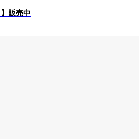
ト】販売中