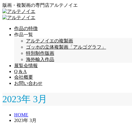
版画・複製画の専門店アルテノイエ
作品の特徴
作品一覧
アルテノイエの複製画
ゴッホの立体複製画「アルゴグラフ」
特別制作版画
海外輸入作品
展覧会情報
Q & A
会社概要
お問い合わせ
2023年 3月
HOME
2023年 3月