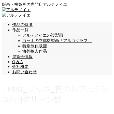
版画・複製画の専門店アルテノイエ
作品の特徴
作品一覧
アルテノイエの複製画
ゴッホの立体複製画「アルゴグラフ」
特別制作版画
海外輸入作品
展覧会情報
Q & A
会社概要
お問い合わせ
HP187_ゴッホ_夜のカフェテラ
ス(小)グリーン額