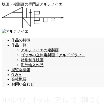
版画・複製画の専門店アルテノイエ
作品の特徴
作品一覧
アルテノイエの複製画
ゴッホの立体複製画「アルゴグラフ」
特別制作版画
海外輸入作品
展覧会情報
Q & A
会社概要
お問い合わせ
HP0217_ゴッホ_アルゴ_花咲く