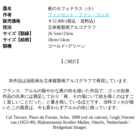
題名
夜のカフェテラス（小）
作者
フィンセント・ファン・ゴッホ
販売価格
￥12,800 (税込・送料込)
技法
立体複製画アルゴグラフ
サイズ【額縁】
26.5cm×23cm
サイズ【絵柄】
18cm×14cm
額種
ゴールド×グリーン
【ご紹介】
本作品は油彩画を立体複製画アルゴグラフで再現しています。
フランス、アルルの賑やかな夜の街を描いた作品で、ゴッホ自身、
作品の出来には満足しており「夜、その場にいて絵を描くのはすご
く楽しいことだった」と書き残しているほどです。当時ゴッホが描
いたこの風景は、今も変わらずアルルの街に残っています。
Caf Terrace, Place du Forum, Arles, 1888 (oil on canvas), Gogh,Vincent
van (1853-90) /Rijksmuseum Kroller-Muller, Otterlo, Netherlands /
Bridgeman Images.