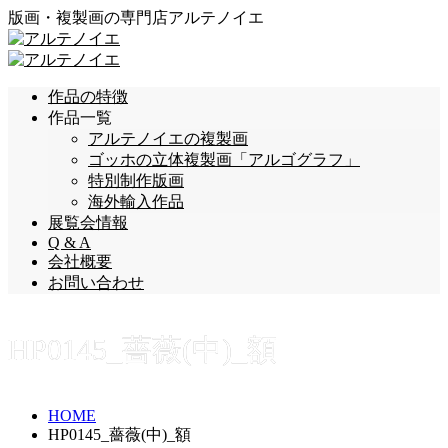
版画・複製画の専門店アルテノイエ
作品の特徴
作品一覧
アルテノイエの複製画
ゴッホの立体複製画「アルゴグラフ」
特別制作版画
海外輸入作品
展覧会情報
Q & A
会社概要
お問い合わせ
HP0145_薔薇(中)_額
HOME
HP0145_薔薇(中)_額