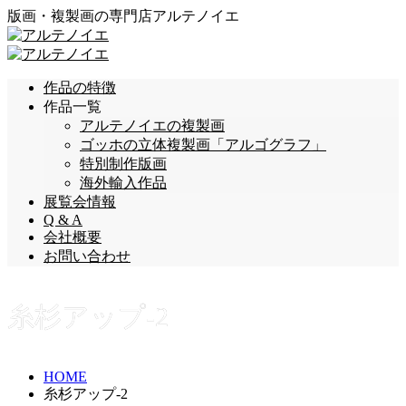
版画・複製画の専門店アルテノイエ
作品の特徴
作品一覧
アルテノイエの複製画
ゴッホの立体複製画「アルゴグラフ」
特別制作版画
海外輸入作品
展覧会情報
Q & A
会社概要
お問い合わせ
糸杉アップ-2
HOME
糸杉アップ-2