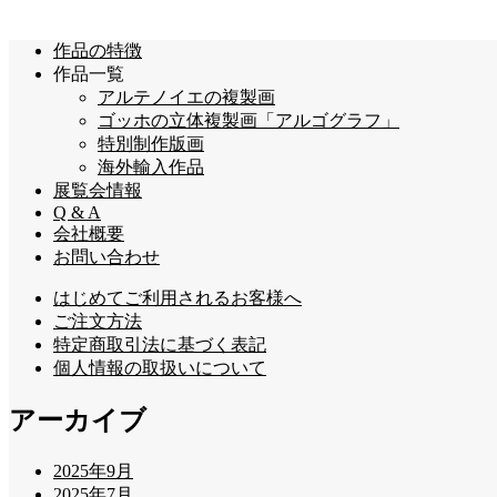
作品の特徴
作品一覧
アルテノイエの複製画
ゴッホの立体複製画「アルゴグラフ」
特別制作版画
海外輸入作品
展覧会情報
Q & A
会社概要
お問い合わせ
はじめてご利用されるお客様へ
ご注文方法
特定商取引法に基づく表記
個人情報の取扱いについて
アーカイブ
2025年9月
2025年7月