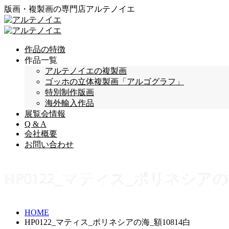
版画・複製画の専門店アルテノイエ
作品の特徴
作品一覧
アルテノイエの複製画
ゴッホの立体複製画「アルゴグラフ」
特別制作版画
海外輸入作品
展覧会情報
Q & A
会社概要
お問い合わせ
HP0122_マティス_ポリネシアの海
HOME
HP0122_マティス_ポリネシアの海_額10814白