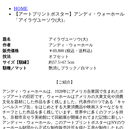
HOME
【アートプリントポスター】アンディ・ウォーホール
「アイラヴユーソウ(大)」
題名
アイラヴユーソウ(大)
作者
アンディ・ウォーホール
販売価格
￥69,800 (税込・送料込)
技法
オフセット
サイズ【額縁】
約57.5×67.5cm
額種／マット
艶消しブラック／白マット
【ご紹介】
アンディ・ウォーホールは、1928年にアメリカ合衆国で生まれたポ
ップアートの巨匠です。ウォーホールはアメリカの大衆文化や消費
文化を題材にした作品を多く残しました。代表作の1つである「キャ
ンベルスープ缶」をはじめとする大衆消費品や映画スターなどをモ
チーフとした作品を多く残しています。世界中に多くのファンを持
ち、京都市京セラ美術館にて回顧展が開催されてまだ記憶に新しい
アンディー・ウォーホール。このアートプリントポスターはNYのウ
ォーホール財団から正式な制作販売許可を得た工房が制作したもの