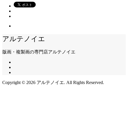
アルテノイエ
版画・複製画の専門店アルテノイエ
Copyright ©
2026
アルテノイエ. All Rights Reserved.