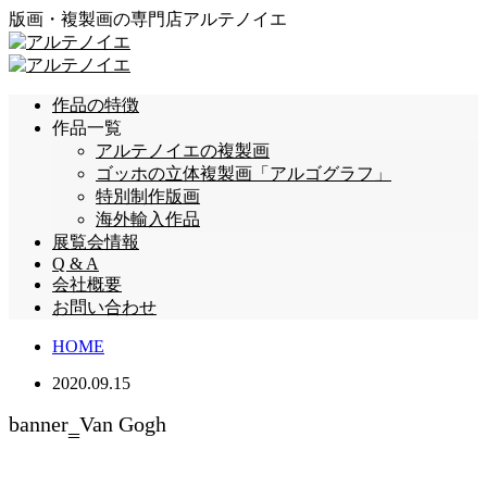
版画・複製画の専門店アルテノイエ
作品の特徴
作品一覧
アルテノイエの複製画
ゴッホの立体複製画「アルゴグラフ」
特別制作版画
海外輸入作品
展覧会情報
Q & A
会社概要
お問い合わせ
HOME
2020.09.15
banner‗Van Gogh