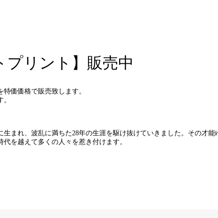
トプリント】販売中
を特価価格で販売致します。
す。
ーンに生まれ、波乱に満ちた28年の生涯を駆け抜けていきました。その
時代を越えて多くの人々を惹き付けます。