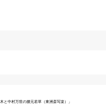
木と中村万世の腰元若草（東洲斎写楽）」