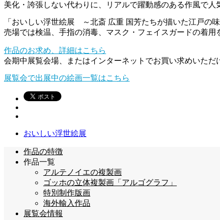
美化・誇張しない代わりに、リアルで躍動感のある作風で人
「おいしい浮世絵展 ～北斎 広重 国芳たちが描いた江戸の
売場では検温、手指の消毒、マスク・フェイスガードの着用
作品のお求め、詳細はこちら
会期中展覧会場、またはインターネットでお買い求めいただ
展覧会で出展中の絵画一覧はこちら
おいしい浮世絵展
作品の特徴
作品一覧
アルテノイエの複製画
ゴッホの立体複製画「アルゴグラフ」
特別制作版画
海外輸入作品
展覧会情報