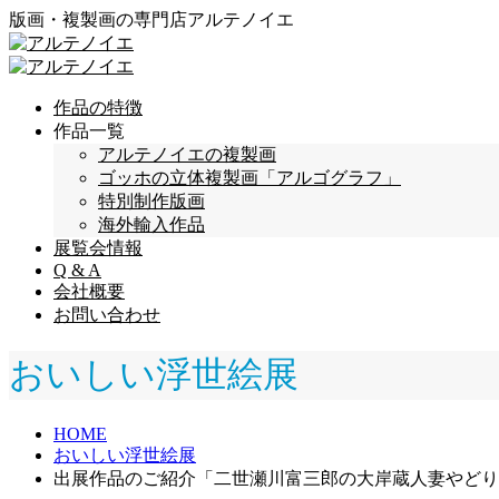
版画・複製画の専門店アルテノイエ
作品の特徴
作品一覧
アルテノイエの複製画
ゴッホの立体複製画「アルゴグラフ」
特別制作版画
海外輸入作品
展覧会情報
Q & A
会社概要
お問い合わせ
おいしい浮世絵展
HOME
おいしい浮世絵展
出展作品のご紹介「二世瀬川富三郎の大岸蔵人妻やどり