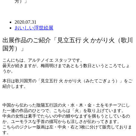
芳）」
2020.07.31
おいしい浮世絵展
出展作品のご紹介「見立五行 火 かがり火（歌川
国芳）」
こんにちは、アルテノイエ スタッフです。
曇天が続きますが、梅雨明けまであともう数日というところでしょ
うか。
本日は歌川国芳の「見立五行 火 かがり火（みたてごぎょう）」をご
紹介します。
中国から伝わった陰陽五行説の火・水・木・金・土をモチーフにし
た一連の作品のひとつで、こちらは「火」を取り上げています。
中央の女性は素手でたらいの中の鰻やなまずを掴もうとしているの
か、ユーモラスな手首の描写からも涼しさが伝わってきます。
こちらのジクレー版画は左・中央・右と3枚に分けて販売しておりま
す。