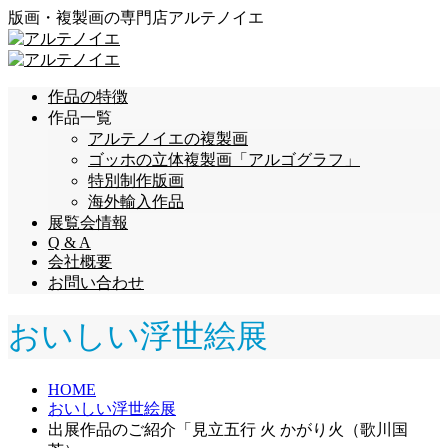
版画・複製画の専門店アルテノイエ
作品の特徴
作品一覧
アルテノイエの複製画
ゴッホの立体複製画「アルゴグラフ」
特別制作版画
海外輸入作品
展覧会情報
Q & A
会社概要
お問い合わせ
おいしい浮世絵展
HOME
おいしい浮世絵展
出展作品のご紹介「見立五行 火 かがり火（歌川国