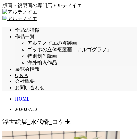
版画・複製画の専門店アルテノイエ
作品の特徴
作品一覧
アルテノイエの複製画
ゴッホの立体複製画「アルゴグラフ」
特別制作版画
海外輸入作品
展覧会情報
Q & A
会社概要
お問い合わせ
HOME
2020.07.22
浮世絵展_永代橋_コケ玉