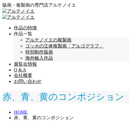
版画・複製画の専門店アルテノイエ
作品の特徴
作品一覧
アルテノイエの複製画
ゴッホの立体複製画「アルゴグラフ」
特別制作版画
海外輸入作品
展覧会情報
Q & A
会社概要
お問い合わせ
赤、青、黄のコンポジション
HOME
赤、青、黄のコンポジション