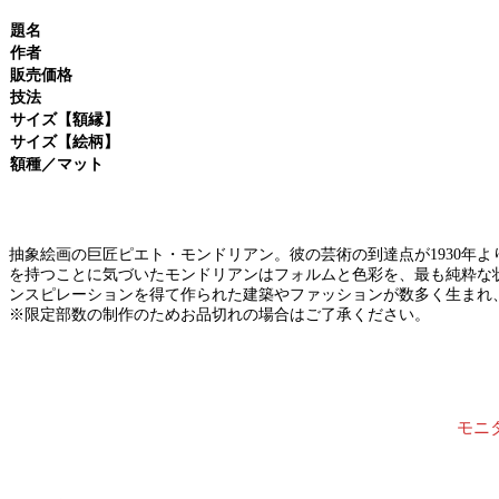
題名
作者
販売価格
技法
サイズ【額縁】
サイズ【絵柄】
額種／マット
抽象絵画の巨匠ピエト・モンドリアン。彼の芸術の到達点が1930年
を持つことに気づいたモンドリアンはフォルムと色彩を、最も純粋な
ンスピレーションを得て作られた建築やファッションが数多く生まれ
※限定部数の制作のためお品切れの場合はご了承ください。
モニ