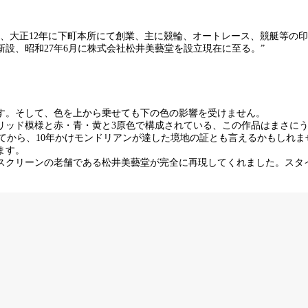
け、大正12年に下町本所にて創業、主に競輪、オートレース、競艇等の
新設、昭和27年6月に株式会社松井美藝堂を設立現在に至る。”
す。そして、色を上から乗せても下の色の影響を受けません。
リッド模様と赤・青・黄と3原色で構成されている、この作品はまさに
打ち出してから、10年かけモンドリアンが達した境地の証とも言えるかも
ます。
スクリーンの老舗である松井美藝堂が完全に再現してくれました。スタ