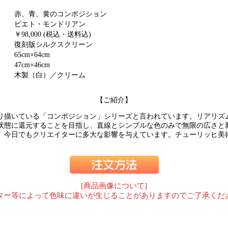
赤、青、黄のコンポジション
ピエト・モンドリアン
￥98,000 (税込・送料込)
復刻版シルクスクリーン
65cm×64cm
47cm×46cm
木製（白）／クリーム
【ご紹介】
より描いている「コンポジション」シリーズと言われています。リアリ
状態に還元することを目指し、直線とシンプルな色のみで無限の広さと
、今日でもクリエイターに多大な影響を与えています。チューリッヒ美術
[商品画像について]
ター等によって色味に違いが生じることがありますのでご了承くだ