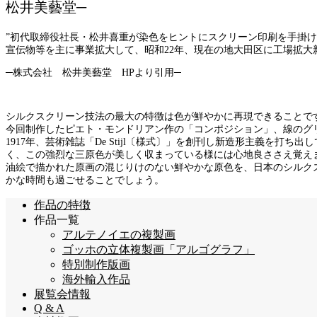
松井美藝堂─
”初代取締役社長・松井喜重が染色をヒントにスクリーン印刷を手掛
宣伝物等を主に事業拡大して、昭和22年、現在の地大田区に工場拡大
─株式会社 松井美藝堂 HPより引用─
シルクスクリーン技法の最大の特徴は色が鮮やかに再現できることで
今回制作したピエト・モンドリアン作の「コンポジション」、線のグ
1917年、芸術雑誌「De Stijl〔様式〕」を創刊し新造形主義を
く、この強烈な三原色が美しく収まっている様には心地良ささえ覚え
油絵で描かれた原画の混じりけのない鮮やかな原色を、日本のシルク
かな時間も過ごせることでしょう。
作品の特徴
作品一覧
アルテノイエの複製画
ゴッホの立体複製画「アルゴグラフ」
特別制作版画
海外輸入作品
展覧会情報
Q & A