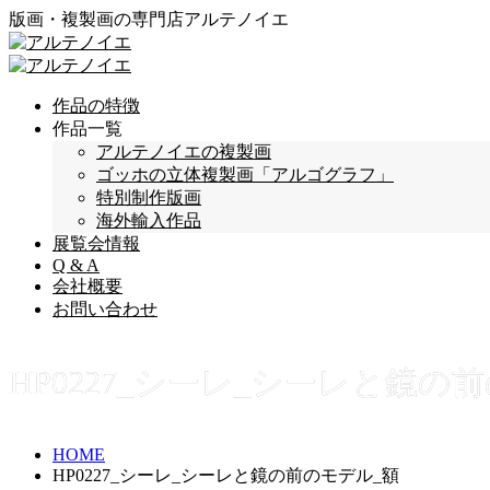
版画・複製画の専門店アルテノイエ
作品の特徴
作品一覧
アルテノイエの複製画
ゴッホの立体複製画「アルゴグラフ」
特別制作版画
海外輸入作品
展覧会情報
Q & A
会社概要
お問い合わせ
HP0227_シーレ_シーレと鏡の
HOME
HP0227_シーレ_シーレと鏡の前のモデル_額