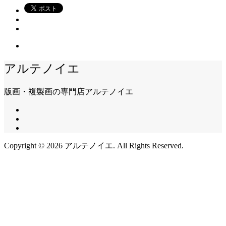
アルテノイエ
版画・複製画の専門店アルテノイエ
Copyright ©
2026
アルテノイエ. All Rights Reserved.