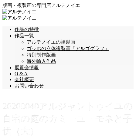
版画・複製画の専門店アルテノイエ
作品の特徴
作品一覧
アルテノイエの複製画
ゴッホの立体複製画「アルゴグラフ」
特別制作版画
海外輸入作品
展覧会情報
Q & A
会社概要
お問い合わせ
20200040アルジャントゥイユの
自宅の庭のカミーユ・モネと子
供（大）